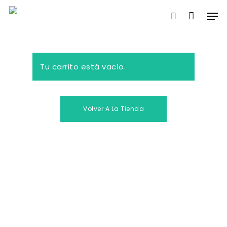
Skip
Men
to
search
main
content
Tu carrito está vacío.
Volver A La Tienda