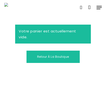
Skip
Men
to
search
main
content
Votre panier est actuellement
vide.
Retour À La Boutique